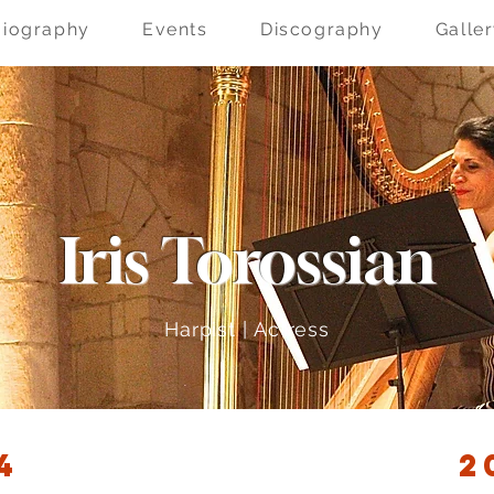
Biography
Events
Discography
Galle
Iris Torossian
Harpist | Actress
4
2