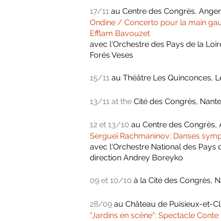
17/11
au
Centre des Congrès, Anger
Ondine / Concerto pour la main ga
Efflam Bavouzet
avec l'Orchestre des Pays de la Loir
Forés Veses
15/11
au Théâtre Les Quinconces, 
13/11 at the
Cité des Congrès, Nant
12 et 13/10
au
Centre des Congrès,
Sergueï Rachmaninov: Danses sym
avec l'Orchestre National des Pays d
direction Andrey Boreyko
09 et 10/10
à la
Cité des Congrès, 
28/09
au
Château de Puisieux-et-Cl
"Jardins en scène": Spectacle Conte 