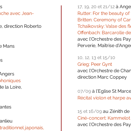
s
17, 19, 20 et 21/12
à
Ange
uche avec Jean-
Rutter: For the beauty of
Britten: Ceremony of Car
e, direction Roberto
Tchaîkovsky: Valse des f
Offenbach: Barcarolle d
avec l'Orchestre des Pays
Perverie, Maîtrise d'Ange
Le Mans
10, 12, 13 et 15/10
es
Grieg: Peer Gynt
avec l'Orchestre de Cha
 Angers
direction Marc Coppey
phoniques
e la Loire,
07/09
à
l'Eglise St Marce
Récital violon et harpe 
Nantes
15 et 16/09
au Zénith de
Ciné-concert: Kammelot 
anlieu
avec l'Orchestre des Pay
traditionnel japonais,