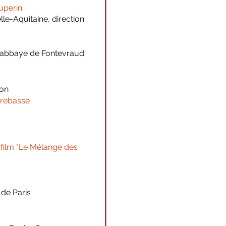
uperin
e-Aquitaine, direction
'abbaye de Fontevraud
yon
trebasse
film "Le Mélange des
 de Paris