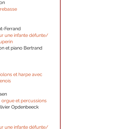
yon
trebasse
t-Ferrand
ur une infante défunte/
uperin
on et piano Bertrand
iolons et harpe avec
enois
Caen
, orgue et percussions
 Olivier Opdenbeeck
ur une infante défunte/