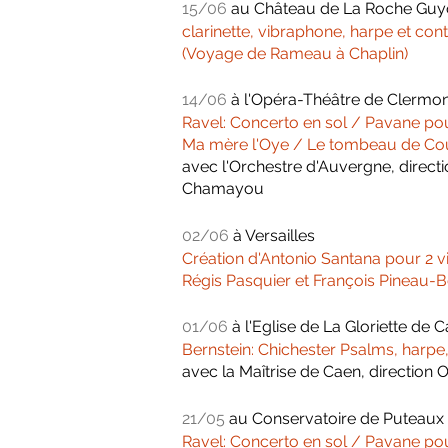
15/06
au
Château de La Roche Gu
clarinette, vibraphone, harpe et con
(Voyage de Rameau à Chaplin)
14/06
à l'
Opéra-Théâtre de Clermon
Ravel: Concerto en sol / Pavane po
Ma mère l'Oye / Le tombeau de Co
avec l'Orchestre d'Auvergne, directi
Chamayou
02/06
à Versailles
Création d'Antonio Santana pour 2 v
Régis Pasquier et François Pineau-B
01/06
à l'
Eglise de La Gloriette de 
Bernstein: Chichester Psalms, harpe
avec la Maîtrise de Caen, direction
21/05
au
Conservatoire de Puteaux
Ravel: Concerto en sol / Pavane po