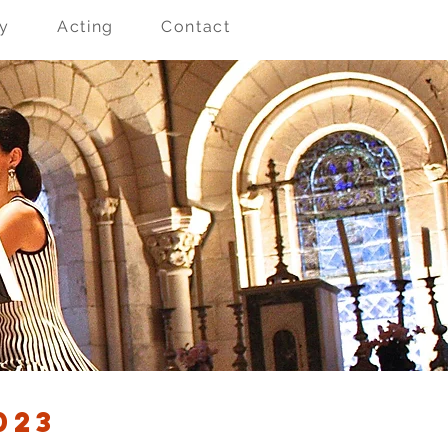
ry
Acting
Contact
023