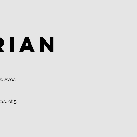
rian
s. Avec
s, et 5