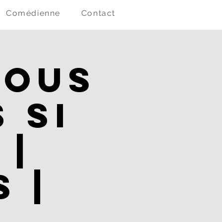
Comédienne
Contact
vous
 si
 |
 |