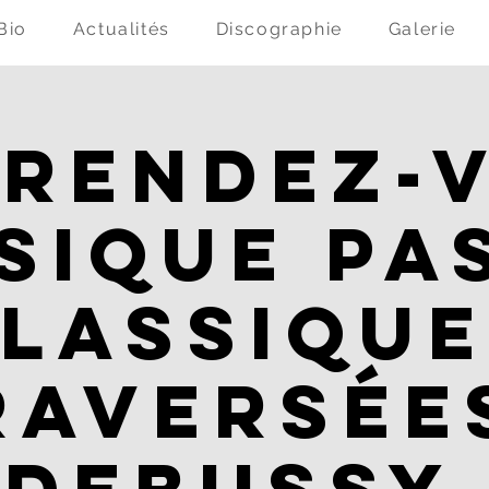
Bio
Actualités
Discographie
Galerie
 Rendez-
sique pas
lassique
raversées