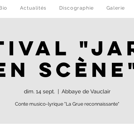
Bio
Actualités
Discographie
Galerie
tival "Ja
en Scène
dim. 14 sept.
  |  
Abbaye de Vauclair