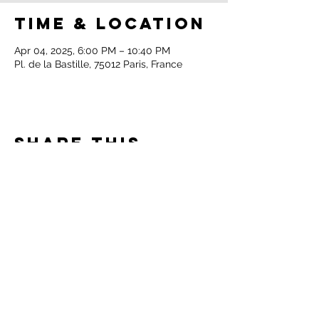
Time & Location
Apr 04, 2025, 6:00 PM – 10:40 PM
Pl. de la Bastille, 75012 Paris, France
Share this
event
© Iris Torossian 2025 | Website created
by
Rima Salloum
Privacy Policy
Cookie Policy